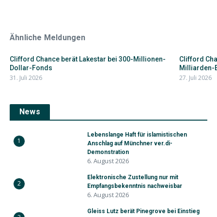
Ähnliche Meldungen
Clifford Chance berät Lakestar bei 300-Millionen-
Clifford Ch
Dollar-Fonds
Milliarden-
31. Juli 2026
27. Juli 2026
News
Lebenslange Haft für islamistischen
1
Anschlag auf Münchner ver.di-
Demonstration
6. August 2026
Elektronische Zustellung nur mit
2
Empfangsbekenntnis nachweisbar
6. August 2026
Gleiss Lutz berät Pinegrove bei Einstieg