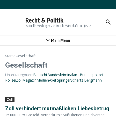
Zum Inhalt springen
Recht & Politik
Aktuelle Meldungen aus Politik, Wirtschaft und Justiz
Main Menu
Start
/
Gesellschaft
Gesellschaft
Unterkategorien:
Blaulicht
Bundeskriminalamt
Bundespolizei
Polizei
Zoll
Magazin
Medien
Axel Springer
Schertz Bergmann
Zoll
Zoll verhindert mutmaßlichen Liebesbetrug
25.000 Euro Bargeld, verpackt mit Süßigkeiten und diversen