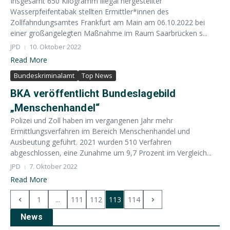
Insgesamt 650 Kilogramm illegal hergestellter
Wasserpfeifentabak stellten Ermittler*innen des
Zollfahndungsamtes Frankfurt am Main am 06.10.2022 bei
einer großangelegten Maßnahme im Raum Saarbrücken s...
JPD
10. Oktober 2022
Read More
Bundeskriminalamt
Top News
BKA veröffentlicht Bundeslagebild
„Menschenhandel“
Polizei und Zoll haben im vergangenen Jahr mehr
Ermittlungsverfahren im Bereich Menschenhandel und
Ausbeutung geführt. 2021 wurden 510 Verfahren
abgeschlossen, eine Zunahme um 9,7 Prozent im Vergleich...
JPD
7. Oktober 2022
Read More
1
...
111
112
113
114
News