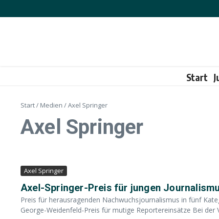
Zum Inhalt springen
Start
J
Start
/
Medien
/
Axel Springer
Axel Springer
Axel Springer
Axel-Springer-Preis für jungen Journalism
Preis für herausragenden Nachwuchsjournalismus in fünf Kate
George-Weidenfeld-Preis für mutige Reportereinsätze Bei der Ve