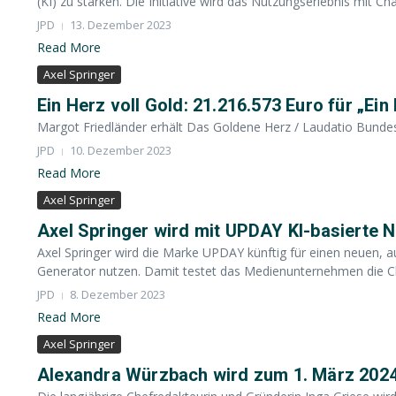
(KI) zu stärken. Die Initiative wird das Nutzungserlebnis mit Cha
JPD
13. Dezember 2023
Read More
Axel Springer
Ein Herz voll Gold: 21.216.573 Euro für „Ein
Margot Friedländer erhält Das Goldene Herz / Laudatio Bundesk
JPD
10. Dezember 2023
Read More
Axel Springer
Axel Springer wird mit UPDAY KI-basierte 
Axel Springer wird die Marke UPDAY künftig für einen neuen, au
Generator nutzen. Damit testet das Medienunternehmen die Ch
JPD
8. Dezember 2023
Read More
Axel Springer
Alexandra Würzbach wird zum 1. März 202