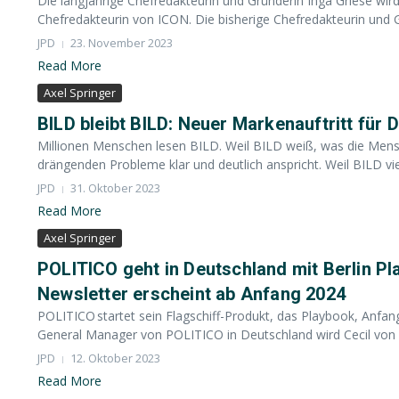
Die langjährige Chefredakteurin und Gründerin Inga Griese w
Chefredakteurin von ICON. Die bisherige Chefredakteurin und G
JPD
23. November 2023
Read More
Axel Springer
BILD bleibt BILD: Neuer Markenauftritt fü
Millionen Menschen lesen BILD. Weil BILD weiß, was die Mensch
drängenden Probleme klar und deutlich anspricht. Weil BILD vielfä
JPD
31. Oktober 2023
Read More
Axel Springer
POLITICO geht in Deutschland mit Berlin Pl
Newsletter erscheint ab Anfang 2024
POLITICO startet sein Flagschiff-Produkt, das Playbook, Anfang
General Manager von POLITICO in Deutschland wird Cecil von 
JPD
12. Oktober 2023
Read More