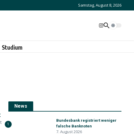
Samstag, August 8, 2026
Studium
News
t
Bundesbank registriert weniger
t
1
falsche Banknoten
7. August 2026