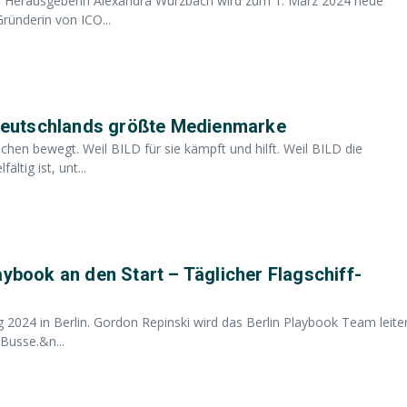
ird Herausgeberin Alexandra Würzbach wird zum 1. März 2024 neue
ründerin von ICO...
r Deutschlands größte Medienmarke
en bewegt. Weil BILD für sie kämpft und hilft. Weil BILD die
ltig ist, unt...
aybook an den Start – Täglicher Flagschiff-
 2024 in Berlin. Gordon Repinski wird das Berlin Playbook Team leite
Busse.&n...