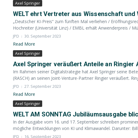
Axel Springer
WELT ehrt Vertreter aus Wissenschaft und 
„Deutscher KI-Preis“ zum fünften Mal verliehen / Eröffnungsre
Hochreiter (Universität Linz) / EMBL erhält Anwenderpreis / Mü
JPD
30. September 2023
Read More
Axel Springer
Axel Springer veräußert Anteile an Ringier
Im Rahmen seiner Digitalstrategie hat Axel Springer seine Bete
(RASCH) an seinen Joint-Venture-Partner Ringier veräußert. Ringi
JPD
27. September 2023
Read More
Axel Springer
WELT AM SONNTAG Jubiläumsausgabe blickt
In der Ausgabe vom 16. und 17. September schreiben prominente
mögliche Entwicklungen von KI und Klimawandel. Darunter: Bill G
JPD
16. September 2023