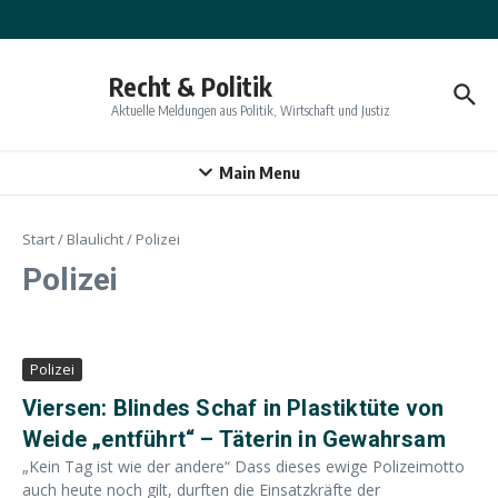
Zum Inhalt springen
Recht & Politik
Aktuelle Meldungen aus Politik, Wirtschaft und Justiz
Main Menu
Start
/
Blaulicht
/
Polizei
Polizei
Polizei
Viersen: Blindes Schaf in Plastiktüte von
Weide „entführt“ – Täterin in Gewahrsam
„Kein Tag ist wie der andere“ Dass dieses ewige Polizeimotto
auch heute noch gilt, durften die Einsatzkräfte der