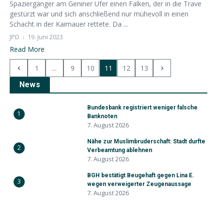
Spaziergänger am Geniner Ufer einen Falken, der in die Trave
gestürzt war und sich anschließend nur mühevoll in einen
Schacht in der Kaimauer rettete. Da ...
JPD
19. Juni 2023
Read More
1
...
9
10
11
12
13
News
Bundesbank registriert weniger falsche
1
Banknoten
7. August 2026
Nähe zur Muslimbruderschaft: Stadt durfte
2
Verbeamtung ablehnen
7. August 2026
BGH bestätigt Beugehaft gegen Lina E.
3
wegen verweigerter Zeugenaussage
7. August 2026