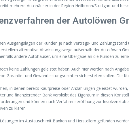
ibt mehrere Autohäuser in der Region Heilbronn/Stuttgart und besch
venzverfahren der Autolöwen 
hen Ausgangslagen der Kunden je nach Vertrags- und Zahlungsstand unt
stellern alternative Abwicklungswege außerhalb der Autolöwen GmbH
enenfalls andere Autohäuser, um eine Übergabe an die Kunden zu ermö
h noch keine Zahlungen geleistet haben. Auch hier werden nach Angab
on Garantie- und Gewährleistungsrechten sicherstellen sollen. Die Ku
hen, in denen bereits Kaufpreise oder Anzahlungen geleistet wurden,
r und finanzierender Bank verbleibt das Eigentum in diesen Konstell
enzforderungen und können nach Verfahrenseröffnung zur Insolvenzta
iven zu klären.
n Lösungen im Austausch mit Banken und Herstellern gefunden werden 