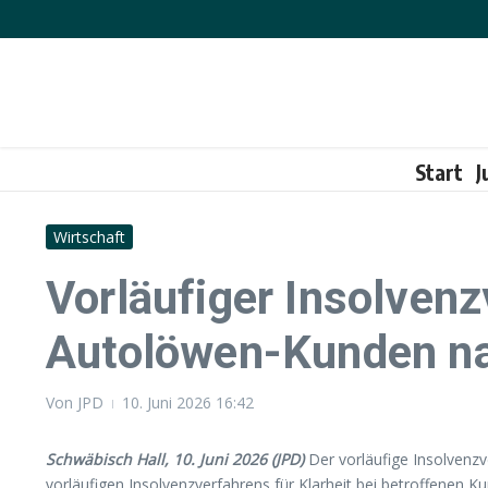
Zum Inhalt springen
Start
J
Wirtschaft
Vorläufiger Insolvenz
Autolöwen-Kunden na
Von
JPD
10. Juni 2026
16:42
Schwäbisch Hall, 10. Juni 2026 (JPD)
Der vorläufige Insolvenz
vorläufigen Insolvenzverfahrens für Klarheit bei betroffenen 