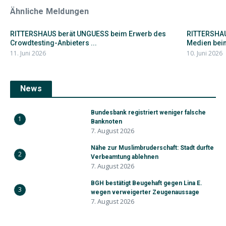
Ähnliche Meldungen
RITTERSHAUS berät UNGUESS beim Erwerb des
RITTERSHAUS
Crowdtesting-Anbieters ...
Medien beim
11. Juni 2026
10. Juni 2026
News
Bundesbank registriert weniger falsche
1
Banknoten
7. August 2026
Nähe zur Muslimbruderschaft: Stadt durfte
2
Verbeamtung ablehnen
7. August 2026
BGH bestätigt Beugehaft gegen Lina E.
3
wegen verweigerter Zeugenaussage
7. August 2026