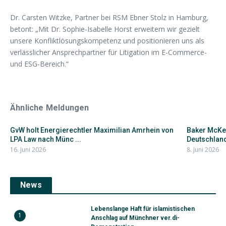
Dr. Carsten Witzke, Partner bei RSM Ebner Stolz in Hamburg,
betont: „Mit Dr. Sophie-Isabelle Horst erweitern wir gezielt
unsere Konfliktlösungskompetenz und positionieren uns als
verlässlicher Ansprechpartner für Litigation im E-Commerce-
und ESG-Bereich.“
Ähnliche Meldungen
GvW holt Energierechtler Maximilian Amrhein von
Baker McKen
LPA Law nach Münc ...
Deutschland-
16. Juni 2026
8. Juni 2026
News
Lebenslange Haft für islamistischen
1
Anschlag auf Münchner ver.di-