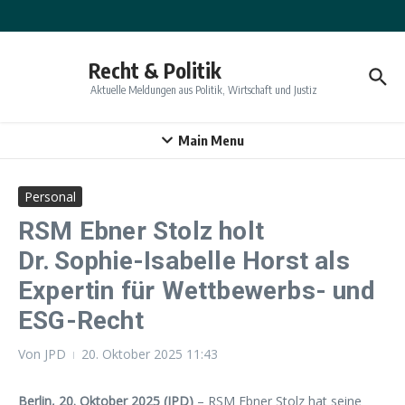
Zum Inhalt springen
Recht & Politik
Aktuelle Meldungen aus Politik, Wirtschaft und Justiz
Main Menu
Personal
RSM Ebner Stolz holt
Dr. Sophie-Isabelle Horst als
Expertin für Wettbewerbs- und
ESG-Recht
Von
JPD
20. Oktober 2025
11:43
Berlin, 20. Oktober 2025 (JPD)
– RSM Ebner Stolz hat seine