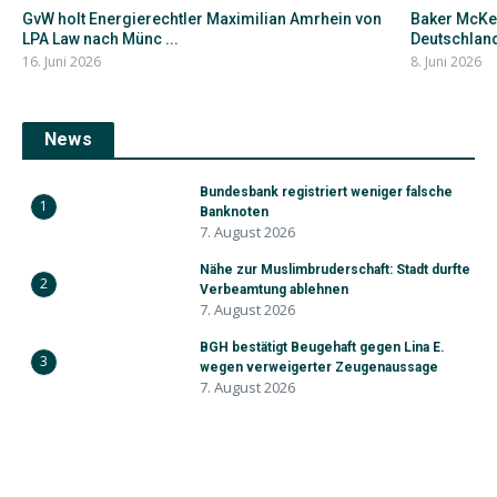
GvW holt Energierechtler Maximilian Amrhein von
Baker McKen
LPA Law nach Münc ...
Deutschland-
16. Juni 2026
8. Juni 2026
News
Bundesbank registriert weniger falsche
1
Banknoten
7. August 2026
Nähe zur Muslimbruderschaft: Stadt durfte
2
Verbeamtung ablehnen
7. August 2026
BGH bestätigt Beugehaft gegen Lina E.
3
wegen verweigerter Zeugenaussage
7. August 2026