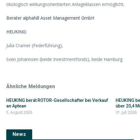
ökologisch wirkungsorientierten Anlageklassen ermöglicht.
Berater alphahill Asset Management GmbH
HEUKING:
Julia Cramer (Federführung),
Sven Johannsen (beide Investmentfonds), beide Hamburg
Ähnliche Meldungen
HEUKING berät ROTOR-Gesellschafter bei Verkauf
HEUKING ber
an Aptean
über 20,4 Mil
5. August 2026
31. Juli 2026
News