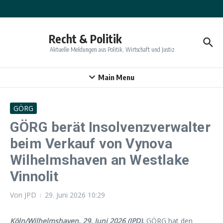
Zum Inhalt springen
Recht & Politik
Aktuelle Meldungen aus Politik, Wirtschaft und Justiz
Main Menu
GÖRG
GÖRG berät Insolvenzverwalter
beim Verkauf von Vynova
Wilhelmshaven an Westlake
Vinnolit
Von
JPD
29. Juni 2026
10:29
Köln/Wilhelmshaven, 29. Juni 2026 (JPD).
GÖRG hat den