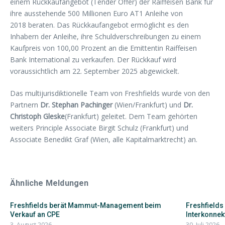
einem Rückkaufangebot (Tender Offer) der Raiffeisen Bank für
ihre ausstehende 500 Millionen Euro AT1 Anleihe von
2018 beraten. Das Rückkaufangebot ermöglicht es den
Inhabern der Anleihe, ihre Schuldverschreibungen zu einem
Kaufpreis von 100,00 Prozent an die Emittentin Raiffeisen
Bank International zu verkaufen. Der Rückkauf wird
voraussichtlich am 22. September 2025 abgewickelt.
Das multijurisdiktionelle Team von Freshfields wurde von den
Partnern
Dr. Stephan Pachinger
(Wien/Frankfurt) und
Dr.
Christoph Gleske
(Frankfurt) geleitet. Dem Team gehörten
weiters Principle Associate Birgit Schulz (Frankfurt) und
Associate Benedikt Graf (Wien, alle Kapitalmarktrecht) an.
Ähnliche Meldungen
Freshfields berät Mammut-Management beim
Freshfields
Verkauf an CPE
Interkonnekt
3. August 2026
30. Juli 2026