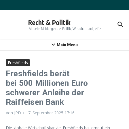
Zum Inhalt springen
Recht & Politik
Aktuelle Meldungen aus Politik, Wirtschaft und Justiz
Main Menu
Freshfields
Freshfields berät
bei 500 Millionen Euro
schwerer Anleihe der
Raiffeisen Bank
Von
JPD
17. September 2025
17:16
Die globale Wirtschaftskanzlei Freshfields hat erneut ein