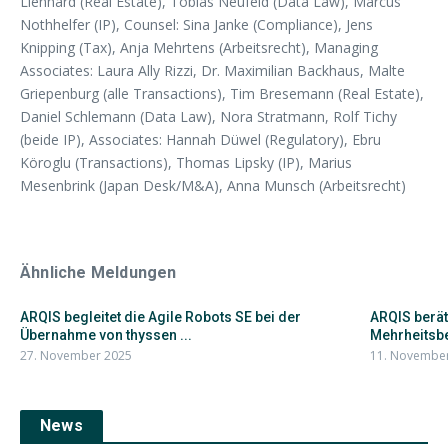
Lienhard (Real Estate), Tobias Neufeld (Data Law), Marcus
Nothhelfer (IP), Counsel: Sina Janke (Compliance), Jens
Knipping (Tax), Anja Mehrtens (Arbeitsrecht), Managing
Associates: Laura Ally Rizzi, Dr. Maximilian Backhaus, Malte
Griepenburg (alle Transactions), Tim Bresemann (Real Estate),
Daniel Schlemann (Data Law), Nora Stratmann, Rolf Tichy
(beide IP), Associates: Hannah Düwel (Regulatory), Ebru
Köroglu (Transactions), Thomas Lipsky (IP), Marius
Mesenbrink (Japan Desk/M&A), Anna Munsch (Arbeitsrecht)
Ähnliche Meldungen
ARQIS begleitet die Agile Robots SE bei der
ARQIS berät
Übernahme von thyssen ...
Mehrheitsbet
27. November 2025
11. Novembe
News