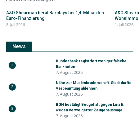
A&O Shearman berät Barclays bei 1,4-Milliarden-
A&O Shearma
Euro-Finanzierung
Wohnimmobi
8. Juli 2026
1. Juli 2026
News
Bundesbank registriert weniger falsche
1
Banknoten
7. August 2026
Nähe zur Muslimbruderschaft: Stadt durfte
2
Verbeamtung ablehnen
7. August 2026
BGH bestätigt Beugehaft gegen Lina E.
3
wegen verweigerter Zeugenaussage
7. August 2026