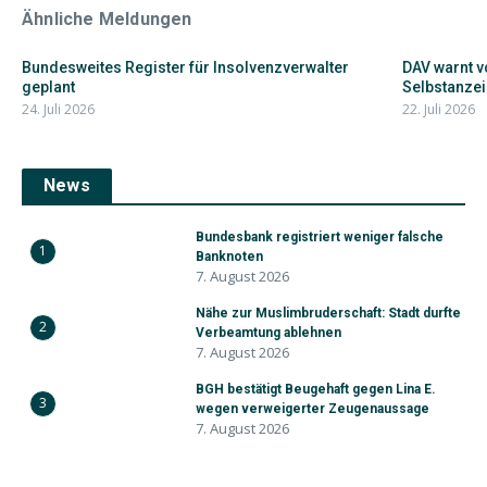
Ähnliche Meldungen
Bundesweites Register für Insolvenzverwalter
DAV warnt v
geplant
Selbstanze
24. Juli 2026
22. Juli 2026
News
Bundesbank registriert weniger falsche
1
Banknoten
7. August 2026
Nähe zur Muslimbruderschaft: Stadt durfte
2
Verbeamtung ablehnen
7. August 2026
BGH bestätigt Beugehaft gegen Lina E.
3
wegen verweigerter Zeugenaussage
7. August 2026