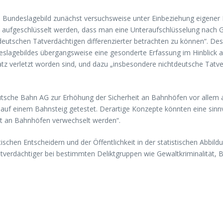
ende Bundeslagebild zunächst versuchsweise unter Einbeziehung eigene
 aufgeschlüsselt werden, dass man eine Unteraufschlüsselung nach 
deutschen Tatverdächtigen differenzierter betrachten zu können“. Des
eslagebildes übergangsweise eine gesonderte Erfassung im Hinblick 
z verletzt worden sind, und dazu „insbesondere nichtdeutsche Tatve
Deutsche Bahn AG zur Erhöhung der Sicherheit an Bahnhöfen vor alle
auf einem Bahnsteig getestet. Derartige Konzepte könnten eine sinnvol
ät an Bahnhöfen verwechselt werden“.
hen Entscheidern und der Öffentlichkeit in der statistischen Abbildun
tverdächtiger bei bestimmten Deliktgruppen wie Gewaltkriminalität, 