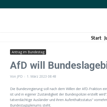
Zum Inhalt springen
Start
J
Antrag im Bundestag
AfD will Bundeslagebi
Von
JPD
1. März 2023
08:48
Die Bundesregierung soll nach dem Willen der AfD-Fraktion ein
ist und in eigener Zuständigkeit der Bundespolizei erstellt wi
tatverdächtige Ausländer und ihren Aufenthaltsstatus“ vornehme
Bundestagsplenums steht.