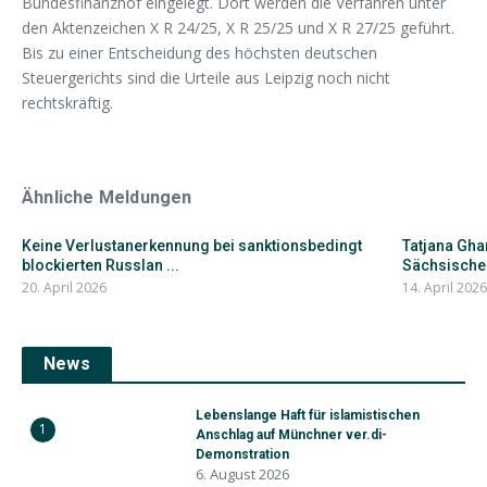
Bundesfinanzhof eingelegt. Dort werden die Verfahren unter
den Aktenzeichen X R 24/25, X R 25/25 und X R 27/25 geführt.
Bis zu einer Entscheidung des höchsten deutschen
Steuergerichts sind die Urteile aus Leipzig noch nicht
rechtskräftig.
Ähnliche Meldungen
Keine Verlustanerkennung bei sanktionsbedingt
Tatjana Gha
blockierten Russlan ...
Sächsische
20. April 2026
14. April 2026
News
Lebenslange Haft für islamistischen
1
Anschlag auf Münchner ver.di-
Demonstration
6. August 2026