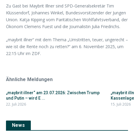
Zu Gast bei Maybrit Illner sind SPD-Generalsekretär Tim
Klüssendorf, Johannes Winkel, Bundesvorsitzender der Jungen
Union. Katja Kipping vom Paritätischen Wohlfahrtsverband, der
Ökonom Clemens Fuest und die Journalistin Julia Friedrichs.
„maybrit illner“ mit dem Thema „Umstritten, teuer, ungerecht –
wie ist die Rente noch zu retten?“ am 6. November 2025, um
22:15 Uhr im ZDF.
Ähnliche Meldungen
„maybrit illner“ am 23.07.2026: Zwischen Trump
„maybrit il
und Putin – wird E ...
Kassenlage 
22. Juli 2026
15. Juli 2026
News