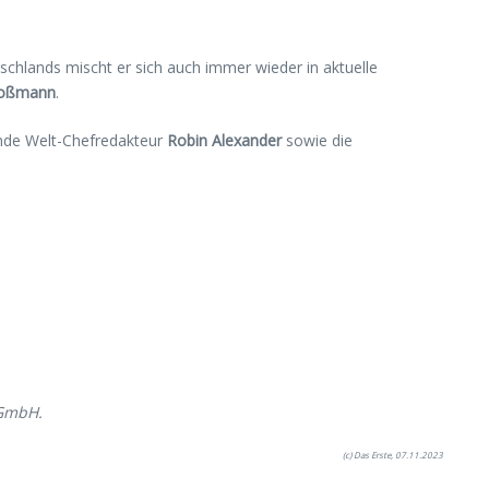
schlands mischt er sich auch immer wieder in aktuelle
Roßmann
.
tende Welt-Chefredakteur
Robin Alexander
sowie die
 GmbH.
(c) Das Erste, 07.11.2023