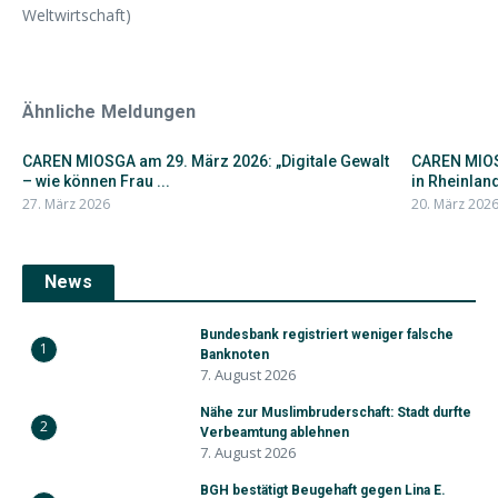
Weltwirtschaft)
Ähnliche Meldungen
CAREN MIOSGA am 29. März 2026: „Digitale Gewalt
CAREN MIOS
– wie können Frau ...
in Rheinlan
27. März 2026
20. März 202
News
Bundesbank registriert weniger falsche
1
Banknoten
7. August 2026
Nähe zur Muslimbruderschaft: Stadt durfte
2
Verbeamtung ablehnen
7. August 2026
BGH bestätigt Beugehaft gegen Lina E.