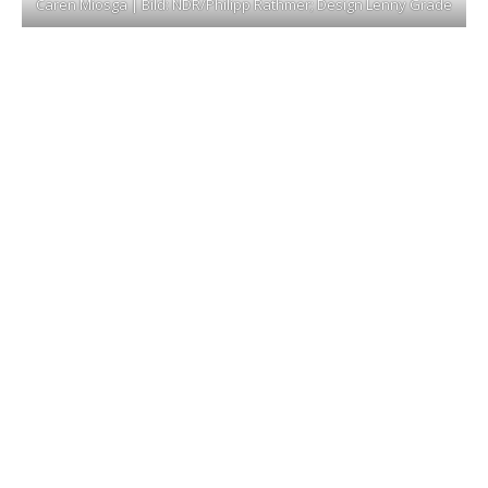
Caren Miosga | Bild: NDR/Philipp Rathmer; Design Lenny Grade