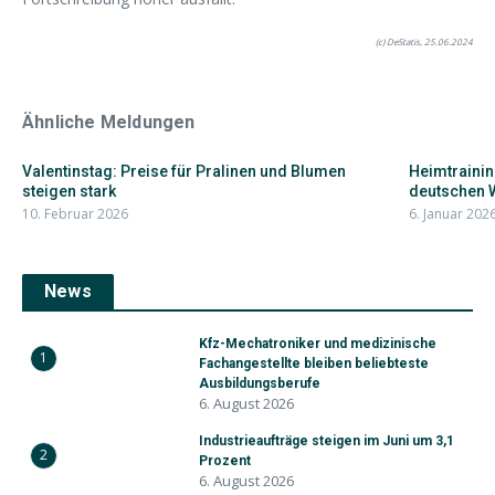
(c) DeStatis, 25.06.2024
Ähnliche Meldungen
Valentinstag: Preise für Pralinen und Blumen
Heimtrainin
steigen stark
deutschen
10. Februar 2026
6. Januar 202
News
Kfz-Mechatroniker und medizinische
1
Fachangestellte bleiben beliebteste
Ausbildungsberufe
6. August 2026
Industrieaufträge steigen im Juni um 3,1
2
Prozent
6. August 2026