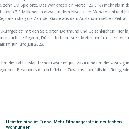
ie zehn EM-Spielorte. Das war knapp ein Viertel (23,8 %) mehr als in
it knapp 7,3 Millionen in etwa auf dem Niveau der Monate Juni und Juli
egionen stieg die Zahl der Gäste aus dem Ausland im selben Zeitraum
„Ruhrgebiet“ mit den Spielorten Dortmund und Gelsenkirchen: Hier lag
te auch die Region „Düsseldorf und Kreis Mettmann“ mit dem Austra
s im Juni und Juli 2023.
 nahm die Zahl ausländischer Gäste im Juni 2024 rund um die Austragun
Regionen. Besonders deutlich fiel der Zuwachs ebenfalls im „Ruhrgebi
Heimtraining im Trend: Mehr Fitnessgeräte in deutschen
Wohnungen