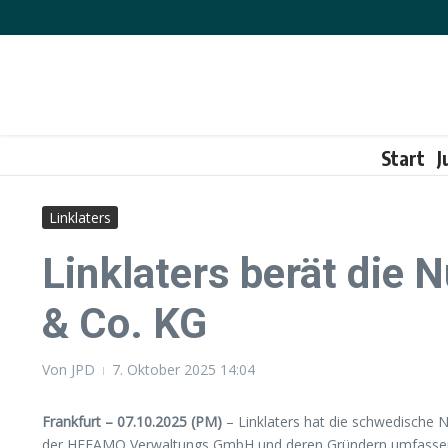
Zum Inhalt springen
Start
J
Linklaters
Linklaters berät die
& Co. KG
Von
JPD
7. Oktober 2025
14:04
Frankfurt – 07.10.2025 (PM)
– Linklaters hat die schwedische
der HEFAMO Verwaltungs GmbH und deren Gründern umfassend r