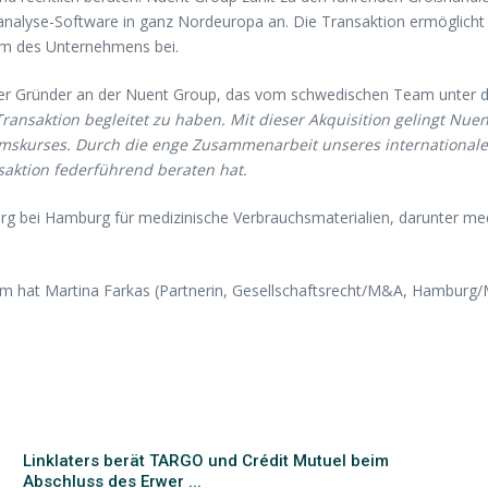
analyse-Software in ganz Nordeuropa an. Die Transaktion ermöglicht
um des Unternehmens bei.
er Gründer an der Nuent Group, das vom schwedischen Team unter d
ansaktion begleitet zu haben. Mit dieser Akquisition gelingt Nuen
umskurses. Durch die enge Zusammenarbeit unseres internationale
ansaktion federführend beraten hat.
g bei Hamburg für medizinische Verbrauchsmaterialien, darunter med
Team hat Martina Farkas (Partnerin, Gesellschaftsrecht/M&A, Hambur
Linklaters berät TARGO und Crédit Mutuel beim
Abschluss des Erwer ...