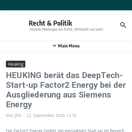
Zum Inhalt springen
Recht & Politik
Aktuelle Meldungen aus Politik, Wirtschaft und Justiz
Main Menu
Heuking
HEUKING berät das DeepTech-
Start-up Factor2 Energy bei der
Ausgliederung aus Siemens
Energy
Von
JPD
22. September 2025
13:10
Die Factor2 Energy GmbH, ein innovatives Start-up im Bereich