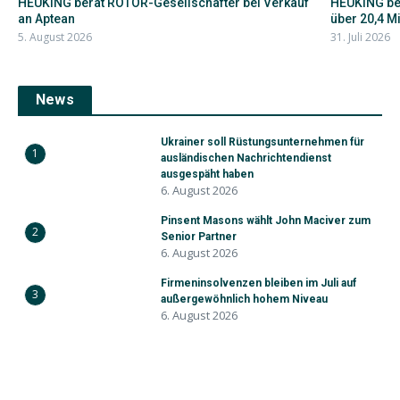
HEUKING berät ROTOR-Gesellschafter bei Verkauf
HEUKING ber
an Aptean
über 20,4 Mil
5. August 2026
31. Juli 2026
News
Ukrainer soll Rüstungsunternehmen für
1
ausländischen Nachrichtendienst
ausgespäht haben
6. August 2026
Pinsent Masons wählt John Maciver zum
2
Senior Partner
6. August 2026
Firmeninsolvenzen bleiben im Juli auf
3
außergewöhnlich hohem Niveau
6. August 2026