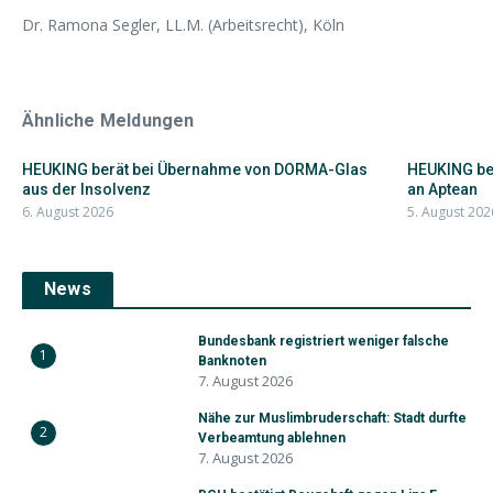
Dr. Ramona Segler, LL.M. (Arbeitsrecht), Köln
Ähnliche Meldungen
HEUKING berät bei Übernahme von DORMA-Glas
HEUKING ber
aus der Insolvenz
an Aptean
6. August 2026
5. August 202
News
Bundesbank registriert weniger falsche
1
Banknoten
7. August 2026
Nähe zur Muslimbruderschaft: Stadt durfte
2
Verbeamtung ablehnen
7. August 2026