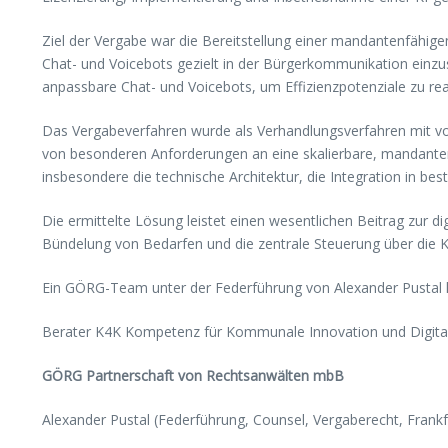
Ziel der Vergabe war die Bereitstellung einer mandantenfähige
Chat- und Voicebots gezielt in der Bürgerkommunikation einzu
anpassbare Chat- und Voicebots, um Effizienzpotenziale zu rea
Das Vergabeverfahren wurde als Verhandlungsverfahren mit v
von besonderen Anforderungen an eine skalierbare, mandant
insbesondere die technische Architektur, die Integration in b
Die ermittelte Lösung leistet einen wesentlichen Beitrag zur d
Bündelung von Bedarfen und die zentrale Steuerung über die K4
Ein GÖRG-Team unter der Federführung von Alexander Pustal 
Berater K4K Kompetenz für Kommunale Innovation und Digital
GÖRG Partnerschaft von Rechtsanwälten mbB
Alexander Pustal (Federführung, Counsel, Vergaberecht, Frank