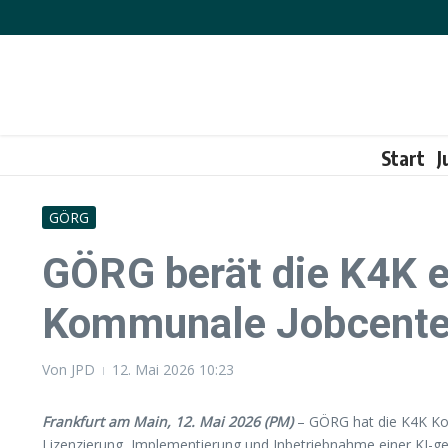
Zum Inhalt springen
Start
J
GÖRG
GÖRG berät die K4K e
Kommunale Jobcent
Von
JPD
12. Mai 2026
10:23
Frankfurt am Main, 12. Mai 2026 (PM)
– GÖRG hat die K4K Kom
Lizenzierung, Implementierung und Inbetriebnahme einer KI-g