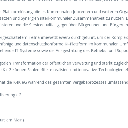
n Plattformlösung, die es Kommunalen Jobcentern und weiteren Organi
setzen und Synergien interkommunaler Zusammenarbeit zu nutzen. Die 
lisieren und die Servicequalität gegenüber Bürgerinnen und Bürgern n
orgeschaltetem Teilnahmewettbewerb durchgeführt, um der Komplex
enfähige und datenschutzkonforme KI-Plattform im kommunalen Umf
estehende IT-Systeme sowie die Ausgestaltung des Betriebs- und Suppo
igitalen Transformation der öffentlichen Verwaltung und stärkt zuglei
K eG können Skaleneffekte realisiert und innovative Technologien eff
hat die K4K eG während des gesamten Vergabeprozesses umfassend v
isierung eG
furt am Main)