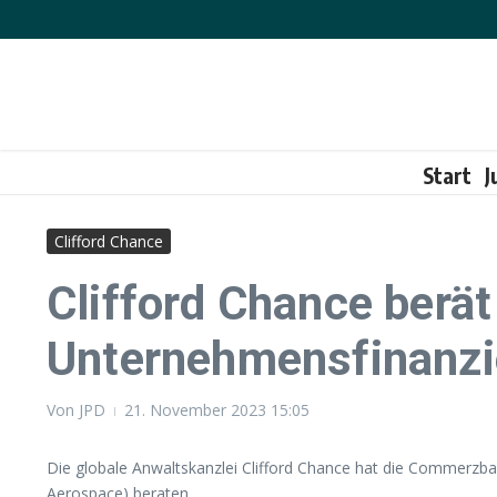
Zum Inhalt springen
Start
J
Clifford Chance
Clifford Chance berä
Unternehmensfinanzi
Von
JPD
21. November 2023
15:05
Die globale Anwaltskanzlei Clifford Chance hat die Commerzb
Aerospace) beraten.