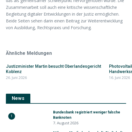
das als gemeinsamer Schwerpunkt hervorgehoben wurde. Die
Zusammenarbeit soll auch eine kritische wissenschaftliche
Begleitung digitaler Entwicklungen in der Justiz ermöglichen.
Beide Seiten sehen darin einen Beitrag zur Weiterentwicklung
von Ausbildung, Rechtspraxis und Forschung.
Ähnliche Meldungen
Justizminister Martin besucht Oberlandesgericht
Photovoltai
Koblenz
Handwerksro
26. Juni 2026
16. Juni 2026
News
Bundesbank registriert weniger falsche
1
Banknoten
7. August 2026