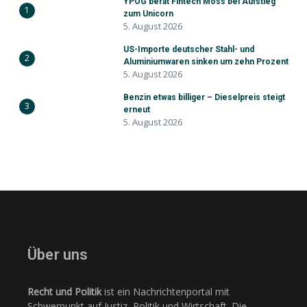
YPOG berät Fintech Moss bei Aufstieg
1
zum Unicorn
5. August 2026
US-Importe deutscher Stahl- und
2
Aluminiumwaren sinken um zehn Prozent
5. August 2026
Benzin etwas billiger – Dieselpreis steigt
3
erneut
5. August 2026
Über uns
Recht und Politik
ist ein Nachrichtenportal mit
Schwerpunkt auf Justiz, Politik und Wirtschaft. Die