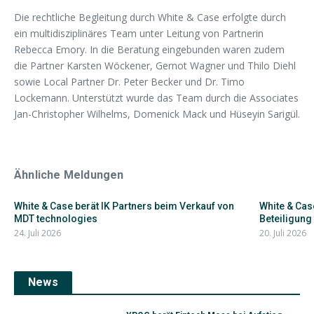
Die rechtliche Begleitung durch White & Case erfolgte durch
ein multidisziplinäres Team unter Leitung von Partnerin
Rebecca Emory. In die Beratung eingebunden waren zudem
die Partner Karsten Wöckener, Gernot Wagner und Thilo Diehl
sowie Local Partner Dr. Peter Becker und Dr. Timo
Lockemann. Unterstützt wurde das Team durch die Associates
Jan-Christopher Wilhelms, Domenick Mack und Hüseyin Sarigül.
Ähnliche Meldungen
White & Case berät IK Partners beim Verkauf von
White & Case
MDT technologies
Beteiligung 
24. Juli 2026
20. Juli 2026
News