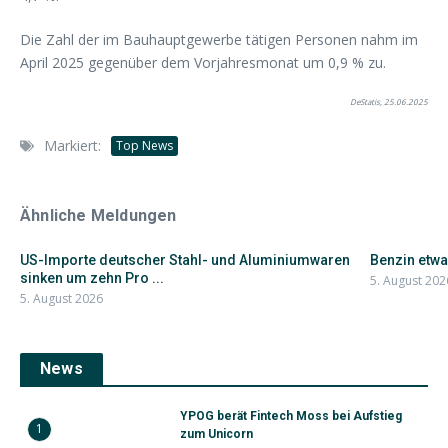
Die Zahl der im Bauhauptgewerbe tätigen Personen nahm im
April 2025 gegenüber dem Vorjahresmonat um 0,9 % zu.
DeStatis, 25.06.2025
Markiert:
Top News
Ähnliche Meldungen
US-Importe deutscher Stahl- und Aluminiumwaren
Benzin etwas
sinken um zehn Pro ...
5. August 202
5. August 2026
News
YPOG berät Fintech Moss bei Aufstieg
1
zum Unicorn