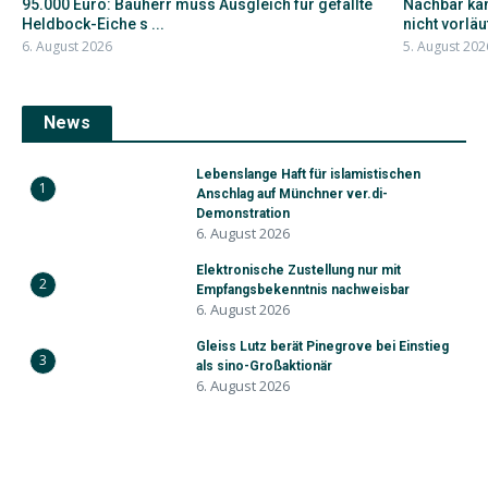
95.000 Euro: Bauherr muss Ausgleich für gefällte
Nachbar kan
Heldbock-Eiche s ...
nicht vorläuf
6. August 2026
5. August 202
News
Lebenslange Haft für islamistischen
1
Anschlag auf Münchner ver.di-
Demonstration
6. August 2026
Elektronische Zustellung nur mit
2
Empfangsbekenntnis nachweisbar
6. August 2026
Gleiss Lutz berät Pinegrove bei Einstieg
3
als sino-Großaktionär
6. August 2026