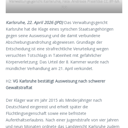
Verwaltungsgericht Karlsruhe; Foto: Andreas Praefcke CC BY-SA
3.0
Karlsruhe, 22. April 2026 (JPD)
Das Verwaltungsgericht
Karlsruhe hat die Klage eines syrischen Staatsangehörigen
gegen seine Ausweisung und die damit verbundene
Abschiebungsandrohung abgewiesen. Grundlage der
Entscheidung ist eine strafrechtliche Verurteilung wegen
versuchten Totschlags in Tateinheit mit gefährlicher
Körperverletzung. Das Urteil der 8. Kammer wurde nach
mündlicher Verhandlung am 21. April verkündet.
H2:
VG Karlsruhe bestätigt Ausweisung nach schwerer
Gewaltstraftat
Der Kläger war im Jahr 2015 als Minderjähriger nach
Deutschland eingereist und erhielt später die
Flüchtlingseigenschaft sowie eine befristete
Aufenthaltserlaubnis. Nach einer Jugendstrafe von vier Jahren
und neun Monaten ordnete das Landgericht Karlsruhe zudem