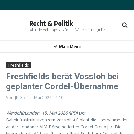
Zum Inhalt springen
Recht & Politik
Aktuelle Meldungen aus Politik, Wirtschaft und Justiz
Main Menu
Freshfields
Freshfields berät Vossloh bei
geplanter Cordel-Übernahme
Von
JPD
15. Mai 2026
16:10
Werdohl/London, 15. Mai 2026 (JPD)
Der
Bahninfrastrukturkonzern Vossloh AG plant die Übernahme der
an der Londoner AIM-Börse notierten Cordel Group plc. Die
internationale Wirtschaftskanzlei Freshfields berät Vossloh bei