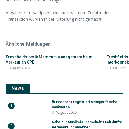
Angaben zum Kaufpreis oder zum weiteren Zeitplan der
Transaktion wurden in der Mitteilung nicht gemacht.
Ähnliche Meldungen
Freshfields berät Mammut-Management beim
Freshfields
Verkauf an CPE
Interkonnekt
3. August 2026
30. Juli 2026
News
Bundesbank registriert weniger falsche
1
Banknoten
7. August 2026
Nähe zur Muslimbruderschaft: Stadt durfte
2
Verbeamtung ablehnen