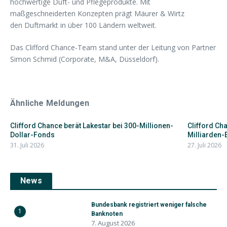
hochwertige Duft- und Pflegeprodukte. Mit
maßgeschneiderten Konzepten prägt Mäurer & Wirtz
den Duftmarkt in über 100 Ländern weltweit.
Das Clifford Chance-Team stand unter der Leitung von Partner
Simon Schmid (Corporate, M&A, Düsseldorf).
Ähnliche Meldungen
Clifford Chance berät Lakestar bei 300-Millionen-
Clifford Ch
Dollar-Fonds
Milliarden-
31. Juli 2026
27. Juli 2026
News
Bundesbank registriert weniger falsche
1
Banknoten
7. August 2026