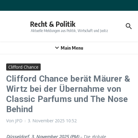
Zum Inhalt springen
Recht & Politik
Aktuelle Meldungen aus Politik, Wirtschaft und Justiz
Main Menu
Clifford Chance
Clifford Chance berät Mäurer &
Wirtz bei der Übernahme von
Classic Parfums und The Nose
Behind
Von
JPD
3. November 2025
10:52
Düsseldorf, 3. November 2025 (PM)
– Die globale