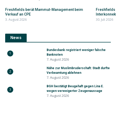
Freshfields berät Mammut-Management beim
Freshfields
Verkauf an CPE
Interkonnekt
3. August 2026
30. Juli 2026
News
Bundesbank registriert weniger falsche
1
Banknoten
7. August 2026
Nähe zur Muslimbruderschaft: Stadt durfte
2
Verbeamtung ablehnen
7. August 2026
BGH bestätigt Beugehaft gegen Lina E.
3
wegen verweigerter Zeugenaussage
7. August 2026