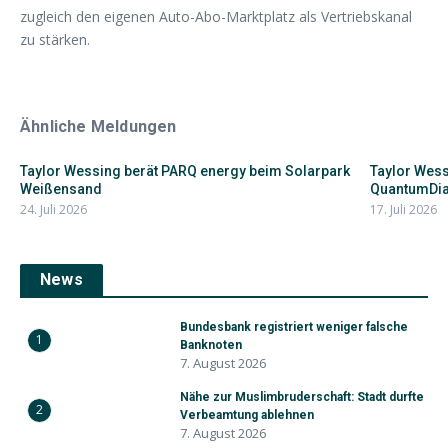
zugleich den eigenen Auto-Abo-Marktplatz als Vertriebskanal
zu stärken.
Ähnliche Meldungen
Taylor Wessing berät PARQ energy beim Solarpark
Taylor Wessi
Weißensand
QuantumDi
24. Juli 2026
17. Juli 2026
News
Bundesbank registriert weniger falsche
1
Banknoten
7. August 2026
Nähe zur Muslimbruderschaft: Stadt durfte
2
Verbeamtung ablehnen
7. August 2026