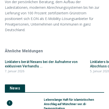
Von der persönlichen Beratung, dem Aufbau der
Ladestationen, modernen Abrechnungssystemen bis hin zur
Lieferung von 100 Prozent zertifiziertem Grünstrom
positioniert sich E.ON als E-Mobility-Lösungsanbieter für
Privatpersonen, Unternehmen und Kommunen in ganz
Deutschland.
Ähnliche Meldungen
Linklaters berät Nexans bei der Aufnahme von
Linklaters 
exklusiven Verhandlu ...
Abschluss d
7. Januar 2026
5. Januar 202
News
Lebenslange Haft für islamistischen
1
Anschlag auf Münchner ver.di-
Demonstration