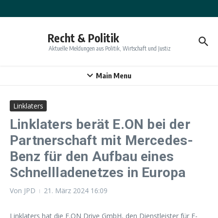
Zum Inhalt springen
Recht & Politik
Aktuelle Meldungen aus Politik, Wirtschaft und Justiz
Main Menu
Linklaters
Linklaters berät E.ON bei der
Partnerschaft mit Mercedes-
Benz für den Aufbau eines
Schnellladenetzes in Europa
Von
JPD
21. März 2024
16:09
Linklaters hat die E.ON Drive GmbH, den Dienstleister für E-