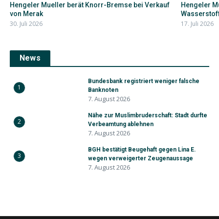
Hengeler Mueller berät Knorr-Bremse bei Verkauf
Hengeler Mu
von Merak
Wasserstoff
30. Juli 2026
17. Juli 2026
News
Bundesbank registriert weniger falsche
1
Banknoten
7. August 2026
Nähe zur Muslimbruderschaft: Stadt durfte
2
Verbeamtung ablehnen
7. August 2026
BGH bestätigt Beugehaft gegen Lina E.
3
wegen verweigerter Zeugenaussage
7. August 2026