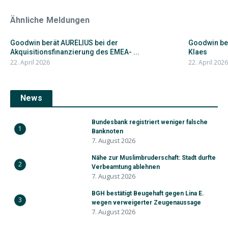
Ähnliche Meldungen
Goodwin berät AURELIUS bei der
Goodwin ber
Akquisitionsfinanzierung des EMEA- ...
Klaes
22. April 2026
22. April 2026
News
Bundesbank registriert weniger falsche
1
Banknoten
7. August 2026
Nähe zur Muslimbruderschaft: Stadt durfte
2
Verbeamtung ablehnen
7. August 2026
BGH bestätigt Beugehaft gegen Lina E.
3
wegen verweigerter Zeugenaussage
7. August 2026