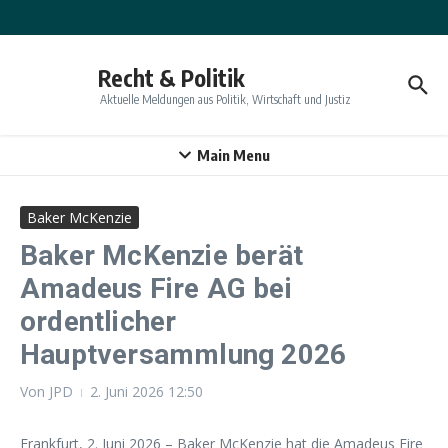
Zum Inhalt springen
Recht & Politik
Aktuelle Meldungen aus Politik, Wirtschaft und Justiz
Main Menu
Baker McKenzie
Baker McKenzie berät
Amadeus Fire AG bei
ordentlicher
Hauptversammlung 2026
Von
JPD
2. Juni 2026
12:50
Frankfurt, 2. Juni 2026 –
Baker McKenzie hat die Amadeus Fire