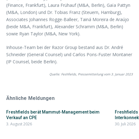
(Finance, Frankfurt), Laura Frühauf (M&A, Berlin), Gaïa Pattyn
(M&A, London) und Dr. Tobias Franz (Steuern, Hamburg),
Associates Johannes Rogge-Balleer, Tainá Moreira de Araújo
(beide M&A, Frankfurt), Alexander Schramm (M&A, Berlin)
sowie Ryan Taylor (M&A, New York).
Inhouse-Team bei der Razor Group bestand aus Dr. André
Schneider (General Counsel) und Carlos Pons-Fuster Montaner
(IP Counsel, beide Berlin).
Quelle: Feshfields, Pressemitteilung vom 3. Januar 2023
Ähnliche Meldungen
Freshfields berät Mammut-Management beim
Freshfields
Verkauf an CPE
Interkonnekt
3. August 2026
30. Juli 2026